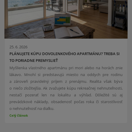
25. 6. 2026
PLÁNUJETE KÚPU DOVOLENKOVÉHO APARTMÁNU? TREBA SI
TO PORIADNE PREMYSLIEŤ
Myšlienka vlastného apartmánu pri mori alebo na horách znie
lákavo. Mnohí si predstavujú miesto na oddych pre rodinu
a zároveň pravidelný príjem z prenájmu. Realita však býva
o niečo zložitejšia. Ak zvažujete kúpu rekreačnej nehnuteľnosti,
nestačí pozerať len na lokalitu a výhľad. Dôležité sú aj
prevádzkové náklady, obsadenosť počas roka či starostlivosť
o nehnuteľnosť na diaľku.
Celý článok