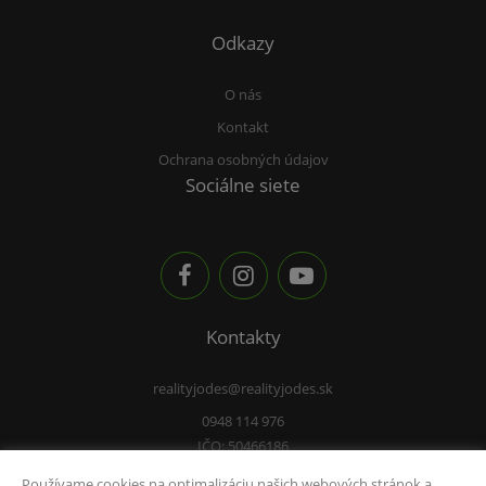
Odkazy
O nás
Kontakt
Ochrana osobných údajov
Sociálne siete
Kontakty
realityjodes@realityjodes.sk
0948 114 976
IČO: 50466186
Používame cookies na optimalizáciu našich webových stránok a