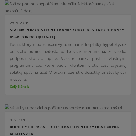
28. 5. 2026
ŠTÁTNA POMOC S HYPOTÉKAMI SKONČILA. NIEKTORÉ BANKY
VŠAK POKRAČUJÚ ĎALEJ
Ľudia, ktorým po refixácii výrazne narástli splátky hypotéky, už
od štátu pomoc nedostanú. To však neznamená, že všetka
podpora skončila úplne. Viaceré banky prišli s vlastnými
programami, cez ktoré vedia klientom vrátiť časť zvýšenej
splátky späť na účet. V praxi môže ísť o desiatky až stovky eur
mesačne.
Celý článok
4. 5. 2026
KÚPIŤ BYT TERAZ ALEBO POČKAŤ? HYPOTÉKY OPÄŤ MENIA
REALITNÝ TRH