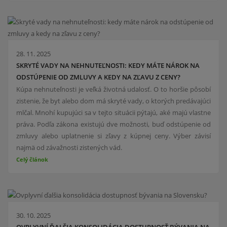
28. 11. 2025
SKRYTÉ VADY NA NEHNUTEĽNOSTI: KEDY MÁTE NÁROK NA
ODSTÚPENIE OD ZMLUVY A KEDY NA ZĽAVU Z CENY?
Kúpa nehnuteľnosti je veľká životná udalosť. O to horšie pôsobí
zistenie, že byt alebo dom má skryté vady, o ktorých predávajúci
mlčal. Mnohí kupujúci sa v tejto situácii pýtajú, aké majú vlastne
práva. Podľa zákona existujú dve možnosti, buď odstúpenie od
zmluvy alebo uplatnenie si zľavy z kúpnej ceny. Výber závisí
najmä od závažnosti zistených vád.
Celý článok
30. 10. 2025