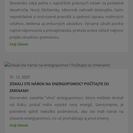
Slovensko čaká jedna z najväčších právnych zmien za posledné
desaťročia. Nový Občiansky zákonník nahradí doterajšie, často
neprehľadné a roztrúsené pravidlá a zjednotí úpravu rodinných
vzťahov, dedenia aj zmluvných záväzkov. Výrazný zásah pocítia
najmä nájomcovia a prenajímatelia, pretože práve oblasť nájmov
prejde zásadnou premenou.
Celý článok
31. 12. 2025
ZÍSKALI STE NÁROK NA ENERGOPOMOC? POČÍTAJTE SO
ZMENAMI!
Slovensko zasiahla “vlna” energopomoci, ktorú môžete dostať
od štátu, pokiaľ máte vysoké ceny energií. Samozrejme, je
potrebné splniť niekoľko podmienok, aby ste mali nárok na
získanie energopomoci, no už prichádzajú aj prvé zmeny.
Celý článok