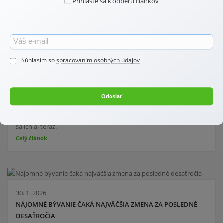
26. 2. 2026
STAVEBNÝ ZÁKON SA OPÄŤ MENÍ. ČO MÔŽE PRINIESŤ
NOVELA?
Súhlasím so
spracovaním osobných údajov
Len minulý rok prešiel stavebný zákon na Slovensku snáď
najvýznamnejšími zmenami za posledné desaťročia. Napriek
tomu však stále pretrvávajú nejasnosti a tak je veľmi
Odoslať
pravdepodobné, že čoskoro príde ďalšia zmena. Tie
najvýraznejšie zmeny sa týkali najmä drobných stavieb a dotknú
sa ich aj teraz.
Celý článok
30. 1. 2026
NÁJOMNÉ BÝVANIE ČAKÁ NAJVÄČŠIA ZMENA ZA POSLEDNÉ
DESAŤROČIA