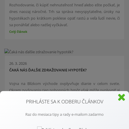
Rozhodovanie, či kúpiť nehnuteľnosť hneď alebo ešte počkať, je
dnes naozaj náročné. Trh sa správa nevyspytateľne, úroky na
hypotékach po krátkom poklese opäť rastú a veľa ľudí nevie, či
sa ponáhľať alebo radšej vyčkávať.
Celý článok
26. 3. 2026
ČAKÁ NÁS ĎALŠIE ZDRAŽOVANIE HYPOTÉK?
Vojna na Blízkom východe ovplyvňuje dianie v celom svete.
Okrem zvyšovania cien pohonných hmôt však môže ovplyvniť aj
ďalšie oblasti, pravdepodobne sa budú dvíhať aj ceny energií
PRIHLÁSTE SA K ODBERU ČLÁNKOV
a jednou ovplyvnených oblastí budú tak pravdepodobne aj
hypotéky.
Raz do mesiaca tipy a rady e-mailom zadarmo
Celý článok