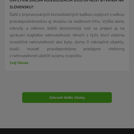
OVPLYVNÍ ĎALŠIA KONSOLIDÁCIA DOSTUPNOSŤ BÝVANIA NA
SLOVENSKU?
Ďalší z pripravovaných konsolidačných balíkov ovplyvní s veľkou
pravdepodobnosťou aj situáciu na realitnom trhu. Vyššie dane,
odvody a celkovo slabší ekonomický rast sa prejaví aj na
správaní majiteľov nehnuteľností. Mnohí z tých, ktorí vlastnia
investičné nehnuteľnosti ako byty, domy či rekreačné objekty,
budú musieť pravdepodobne predajom niektorej
z nehnuteľností uľahčiť svojmu rozpočtu.
Celý článok
Zobraziť ďalšie články