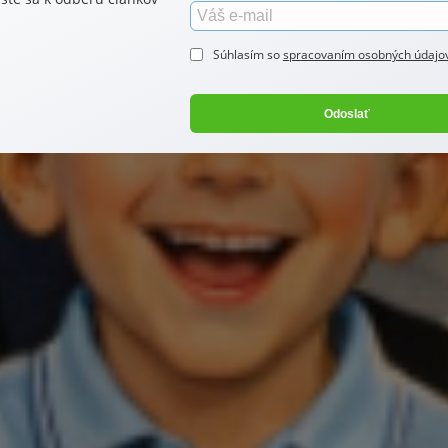
šie a za viac
Súhlasím so
spracovaním osobných údajo
Odoslať