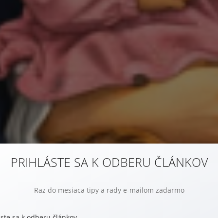
PRIHLÁSTE SA K ODBERU ČLÁNKOV
Raz do mesiaca tipy a rady e-mailom zadarmo