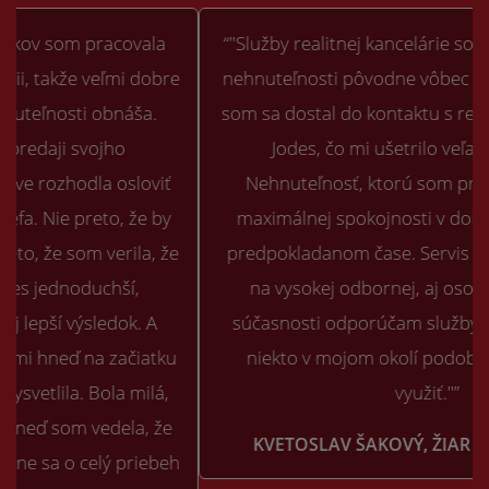
“"Služby realitnej kancelárie som pri predaji svojej
nehnuteľnosti pôvodne vôbec nehľadal. Našťastie
som sa dostal do kontaktu s realitnou kanceláriou
Jodes, čo mi ušetrilo veľa času a úsilia.
Nehnuteľnosť, ktorú som predával, predali k
maximálnej spokojnosti v dohodnutej cene a v
predpokladanom čase. Servis a komunikácia boli
na vysokej odbornej, aj osobnej úrovni. Aj v
súčasnosti odporúčam služby kancelárie pokiaľ
niekto v mojom okolí podobnú službu môže
využiť."”
KVETOSLAV ŠAKOVÝ, ŽIAR NAD HORNOM