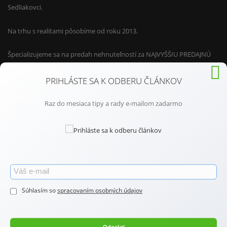
Sedliakovci.
Na trhu s realitami pôsobíme od roku 2013.
Špecializujeme sa na predah nehnuteľností za NAJVYŠŠIU PREDAJNÚ
CENU.
PRIHLÁSTE SA K ODBERU ČLÁNKOV
Pri našej práci využívame len tie NAJLEPŠIE REALITNÉ SLUŽBY.
Raz do mesiaca tipy a rady e-mailom zadarmo
Predávame nehnuteľnosti v Žiari nad Hronom, Zvolene, Banskej
Bystrici, Žarnovici (na strednom Slovensku), ale aj v Bratislave, Nitre,
Trnave, Pezinku (na západnom Slovensku).
Ak máte záujem o viac infromácií, o tom ako nehnuteľnosti
predávame a s čím Vám môžeme pomôcť, neváhajte nás kontaktovať.
Súhlasím so
spracovaním osobných údajov
Naša kancelária sprostredkováva predaj, kúpu, prenájom
nehnuteľností.