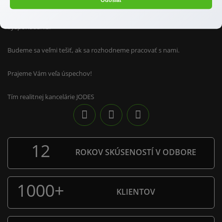
Odoslať
Taktiež Vám vieme v prípade potreby urobiť aj trhové ocenenie
nehnuteľností pre účely dedičského konania, prípadne majetkového
vysporiadania.
Budeme sa veľmi tešiť, ak sa rozhodneme pracovať s nami.
Prajeme Vám veľa úspechov!
Tím realitnej kancelárie JODES
12
ROKOV SKÚSENOSTÍ V ODBORE
1000
+
KLIENTOV