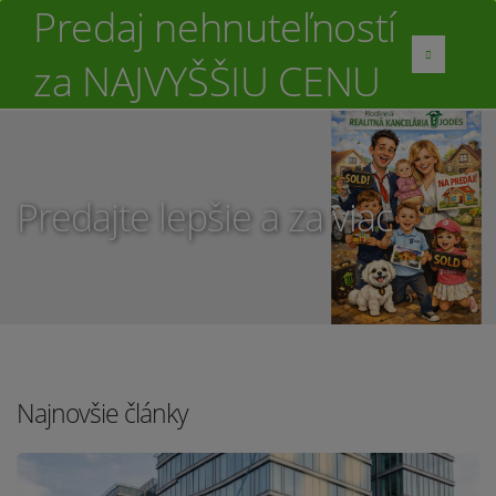
Predaj nehnuteľností
za NAJVYŠŠIU CENU
Predajte lepšie a za viac
Najnovšie články