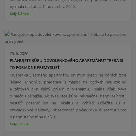
by mala nastať už 1. novembra 2026.
Celý článok
25. 6. 2026
PLÁNUJETE KÚPU DOVOLENKOVÉHO APARTMÁNU? TREBA SI
TO PORIADNE PREMYSLIEŤ
Myšlienka vlastného apartmánu pri mori alebo na horách znie
lákavo. Mnohí si predstavujú miesto na oddych pre rodinu
a zároveň pravidelný príjem z prenájmu. Realita však býva
o niečo zložitejšia. Ak zvažujete kúpu rekreačnej nehnuteľnosti,
nestačí pozerať len na lokalitu a výhľad. Dôležité sú aj
prevádzkové náklady, obsadenosť počas roka či starostlivosť
o nehnuteľnosť na diaľku.
Celý článok