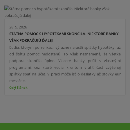
28. 5. 2026
ŠTÁTNA POMOC S HYPOTÉKAMI SKONČILA. NIEKTORÉ BANKY
VŠAK POKRAČUJÚ ĎALEJ
Ľudia, ktorým po refixácii výrazne narástli splátky hypotéky, už
od štátu pomoc nedostanú. To však neznamená, že všetka
podpora skončila úplne. Viaceré banky prišli s vlastnými
programami, cez ktoré vedia klientom vrátiť časť zvýšenej
splátky späť na účet. V praxi môže ísť o desiatky až stovky eur
mesačne.
Celý článok