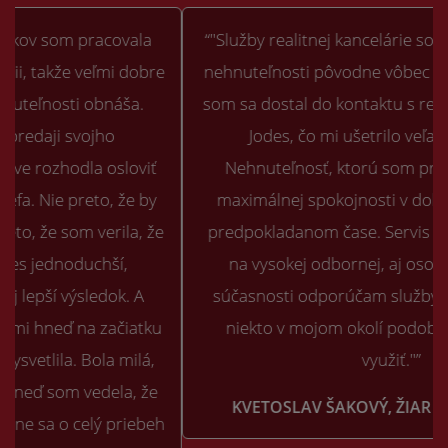
“"Služby realitnej kancelárie som pri predaji svojej
nehnuteľnosti pôvodne vôbec nehľadal. Našťastie
som sa dostal do kontaktu s realitnou kanceláriou
Jodes, čo mi ušetrilo veľa času a úsilia.
Nehnuteľnosť, ktorú som predával, predali k
maximálnej spokojnosti v dohodnutej cene a v
predpokladanom čase. Servis a komunikácia boli
na vysokej odbornej, aj osobnej úrovni. Aj v
súčasnosti odporúčam služby kancelárie pokiaľ
niekto v mojom okolí podobnú službu môže
využiť."”
KVETOSLAV ŠAKOVÝ, ŽIAR NAD HORNOM