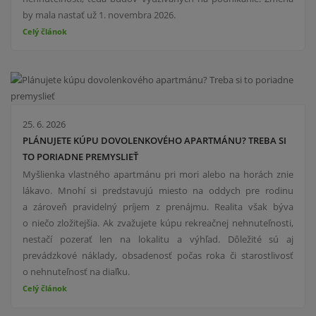
by mala nastať už 1. novembra 2026.
Celý článok
25. 6. 2026
PLÁNUJETE KÚPU DOVOLENKOVÉHO APARTMÁNU? TREBA SI
TO PORIADNE PREMYSLIEŤ
Myšlienka vlastného apartmánu pri mori alebo na horách znie
lákavo. Mnohí si predstavujú miesto na oddych pre rodinu
a zároveň pravidelný príjem z prenájmu. Realita však býva
o niečo zložitejšia. Ak zvažujete kúpu rekreačnej nehnuteľnosti,
nestačí pozerať len na lokalitu a výhľad. Dôležité sú aj
prevádzkové náklady, obsadenosť počas roka či starostlivosť
o nehnuteľnosť na diaľku.
Celý článok