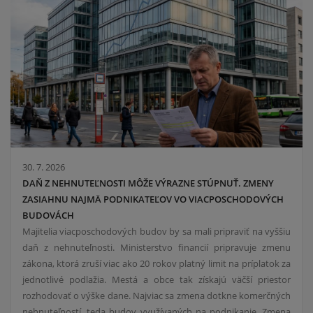
30. 7. 2026
DAŇ Z NEHNUTEĽNOSTI MÔŽE VÝRAZNE STÚPNUŤ. ZMENY
ZASIAHNU NAJMÄ PODNIKATEĽOV VO VIACPOSCHODOVÝCH
BUDOVÁCH
Majitelia viacposchodových budov by sa mali pripraviť na vyššiu
daň z nehnuteľnosti. Ministerstvo financií pripravuje zmenu
zákona, ktorá zruší viac ako 20 rokov platný limit na príplatok za
jednotlivé podlažia. Mestá a obce tak získajú väčší priestor
rozhodovať o výške dane. Najviac sa zmena dotkne komerčných
nehnuteľností, teda budov využívaných na podnikanie. Zmena