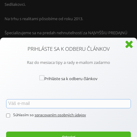
Sedliakovci.
Na trhu s realitami pôsobíme od roku 2013.
Špecializujeme sa na predah nehnuteľností za NAJVYŠŠIU PREDAJNÚ
CENU.
PRIHLÁSTE SA K ODBERU ČLÁNKOV
Pri našej práci využívame len tie NAJLEPŠIE REALITNÉ SLUŽBY.
Raz do mesiaca tipy a rady e-mailom zadarmo
Predávame nehnuteľnosti v Žiari nad Hronom, Zvolene, Banskej
Bystrici, Žarnovici (na strednom Slovensku), ale aj v Bratislave, Nitre,
Trnave, Pezinku (na západnom Slovensku).
Ak máte záujem o viac infromácií, o tom ako nehnuteľnosti
predávame a s čím Vám môžeme pomôcť, neváhajte nás kontaktovať.
Súhlasím so
spracovaním osobných údajov
Naša kancelária sprostredkováva predaj, kúpu, prenájom
nehnuteľností.