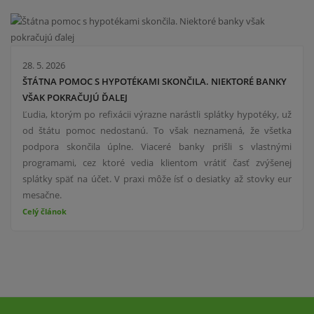
28. 5. 2026
ŠTÁTNA POMOC S HYPOTÉKAMI SKONČILA. NIEKTORÉ BANKY
VŠAK POKRAČUJÚ ĎALEJ
Ľudia, ktorým po refixácii výrazne narástli splátky hypotéky, už
od štátu pomoc nedostanú. To však neznamená, že všetka
podpora skončila úplne. Viaceré banky prišli s vlastnými
programami, cez ktoré vedia klientom vrátiť časť zvýšenej
splátky späť na účet. V praxi môže ísť o desiatky až stovky eur
mesačne.
Celý článok