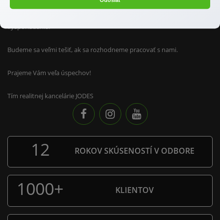
Odoslať
Taktiež Vám vieme v prípade potreby urobiť aj trhové ocenenie
nehnuteľností pre účely dedičského konania, prípadne majetkového
vysporiadania.
Budeme sa veľmi tešiť, ak sa rozhodneme pracovať s nami.
Prajeme Vám veľa úspechov!
Tím realitnej kancelárie JODES
12
ROKOV SKÚSENOSTÍ V ODBORE
1000
+
KLIENTOV