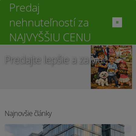
Predaj
nehnuteľností za
NAJVYŠŠIU CENU
Predajte lepšie a za viac
Najnovšie články